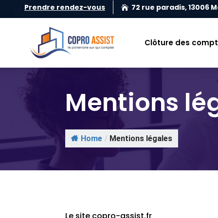
Prendre rendez-vous
72 rue paradis, 13006 M

Clôture des comp
Mentions lé
Home
/
Mentions légales
Le site copro-assist.fr