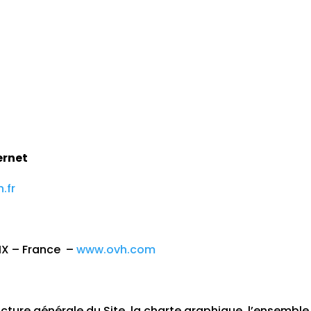
ernet
.fr
IX – France –
www.ovh.com
ucture générale du Site, la charte graphique, l’ensemble