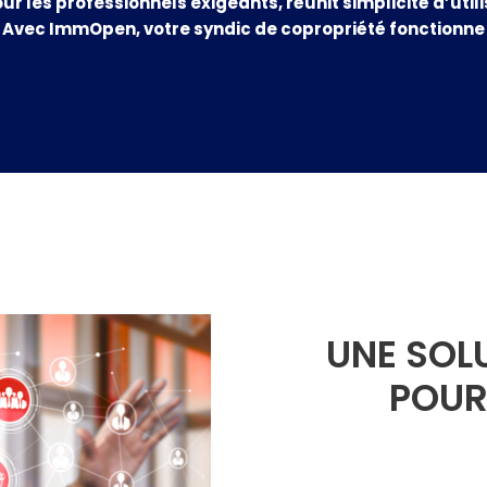
ur les professionnels exigeants, réunit simplicité d’uti
 Avec ImmOpen, votre syndic de copropriété fonctionne à
UNE SOL
POUR