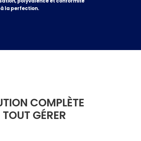
lisation, polyvalence et conformité
 la perfection.
UTION COMPLÈTE
 TOUT GÉRER