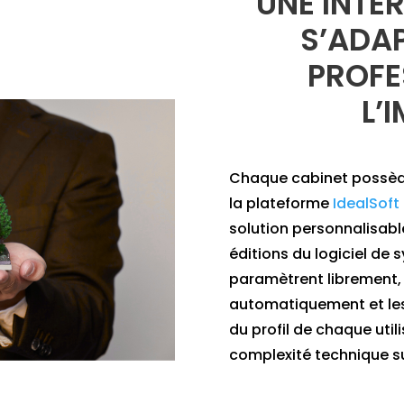
UNE INTE
S’ADAP
PROFE
L’
Chaque cabinet possède
la plateforme
IdealSoft
solution personnalisabl
éditions du logiciel de
paramètrent librement,
automatiquement et les 
du profil de chaque util
complexité technique su