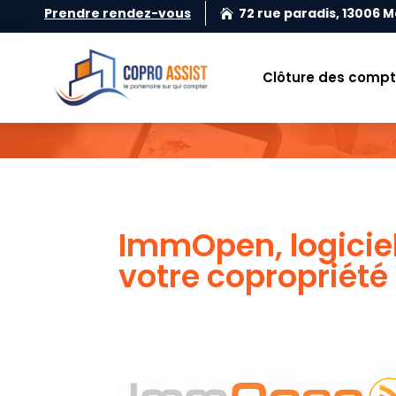
Prendre rendez-vous
72 rue paradis, 13006 M

Clôture des comp
ImmOpen, logiciel
votre copropriété