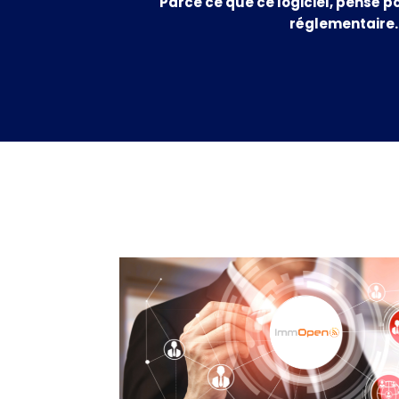
Parce ce que ce logiciel, pensé po
réglementaire.