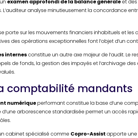
 un
examen approfondi de la balance générale
et des
is. L’auditeur analyse minutieusement la concordance ent
 se porte sur les mouvements financiers inhabituels et le
atives des opérations exceptionnelles font l’objet d’un cont
s internes
constitue un autre axe majeur de l’audit. Le r
ppels de fonds, la gestion des impayés et l’archivage d
alués.
sa comptabilité mandants
ent numérique
performant constitue la base d’une comp
ce d’une arborescence standardisée permet un accès rap
ôles.
d’un cabinet spécialisé comme
Copro-Assist
apporte une 