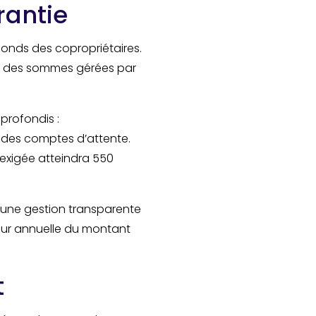
rantie
fonds des copropriétaires.
lité des sommes gérées par
pprofondis :
 des comptes d’attente.
exigée atteindra 550
t une gestion transparente
jour annuelle du montant
t